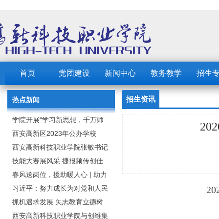
首页
党团建设
新闻中心
教务教学
招生
招生资讯
热点新闻
学院开展“学习新思想，千万师
2
生同上一堂课”活动
西安高新区2023年公办学校
（园） 公开招聘教职工公告
西安高新科技职业学院张敏书记
为全院师生党员上党课
技能大赛展风采 捷报频传创佳
绩：西安高新科技职业学院师生
春风送岗位，援助暖人心 | 助力
在2023年陕西省职业技能大赛中
毕业生求职就业
习近平：努力成长为对党和人民
2
取佳绩
忠诚可靠、堪当时代重任的栋梁
抓机遇求发展 矢志教育立德树
之才
人：西安高新科技职业学院召开
西安高新科技职业学院与创维集