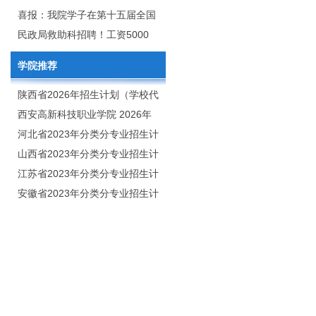
2020年年终总结暨表彰网络视频
团举行校企合作签约仪式
喜报：我院学子在第十五届全国
会
大学生广告艺术大赛（大广
民政局救助科招聘！工资5000
赛）、第十一届未来设计师.高校
元/月
学院推荐
数字艺术设计大赛（NCDA）国
赛中喜获佳绩
陕西省2026年招生计划（学校代
码：8103）
西安高新科技职业学院 2026年
招生章程
河北省2023年分类分专业招生计
划（院校代号：1889）
山西省2023年分类分专业招生计
划（院校代号：5560）
江苏省2023年分类分专业招生计
划（院校代号：8931）
安徽省2023年分类分专业招生计
划（院校代号：2648）