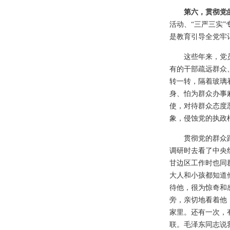
第六，贯彻党
活动、“三严三实
是教育引导全党牢
这些年来，党
有的干部疏远群众
转一转，隔着玻璃
身、怕为群众办事
使，对待群众态度
象，侵蚀党的执政
贯彻党的群众
调研时去看了中央
甘边区工作时也同
大人和小孩都知道
待他，很为惊奇和
旁，亲切地看着他
家里。还有一次，
联。毛泽东同志说