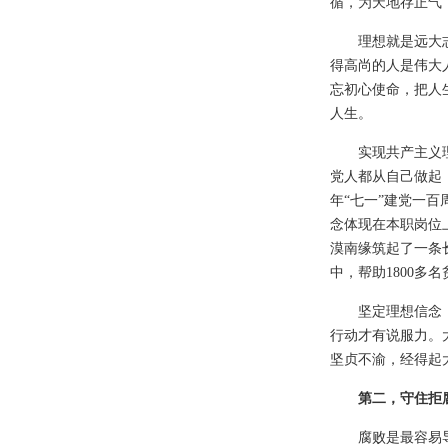
循，为天地存正气
理想就是远大
得高尚的人是伟大
忘初心使命，把人
人生。
实现共产主义
党人都从自己做起
年“七一”建党一
念体现在本职岗位
漠南缘筑起了一条
中，帮助1800
坚定理想信念
行动才有说服力。
坚贞不渝，经得起
第二，守住拒
腐败是最容易