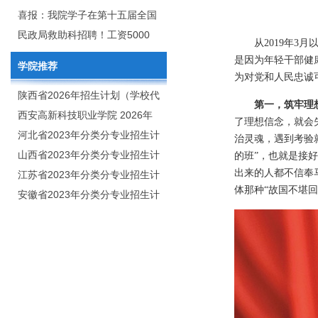
2020年年终总结暨表彰网络视频
团举行校企合作签约仪式
喜报：我院学子在第十五届全国
会
大学生广告艺术大赛（大广
民政局救助科招聘！工资5000
从2019年
赛）、第十一届未来设计师.高校
元/月
是因为年轻干部健
学院推荐
数字艺术设计大赛（NCDA）国
为对党和人民忠诚
赛中喜获佳绩
陕西省2026年招生计划（学校代
第一，筑牢理
码：8103）
西安高新科技职业学院 2026年
了理想信念，就会
招生章程
河北省2023年分类分专业招生计
治灵魂，遇到考验
划（院校代号：1889）
山西省2023年分类分专业招生计
的班”，也就是接
出来的人都不信奉
划（院校代号：5560）
江苏省2023年分类分专业招生计
体那种“故国不堪回
划（院校代号：8931）
安徽省2023年分类分专业招生计
划（院校代号：2648）