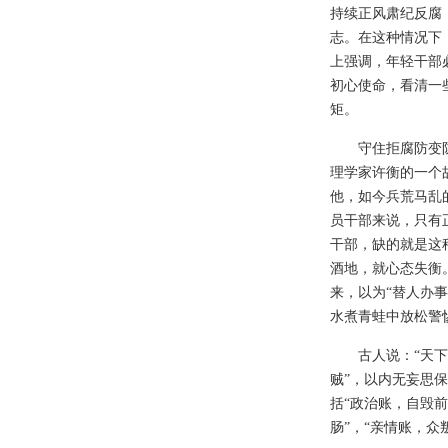
持续正风肃纪反腐
志。在这种情况下
上强调，年轻干部
初心使命，看清一
矩。
守住拒腐防变
理学家许衡的一个
他，如今兵荒马乱
员干部来说，只有
干部，缺的就是这
酒地，就心态失衡
来，以为“替人办
水煮青蛙中放松警
古人说：“天
贼”，以内无妄思
括“政治账，自毁前
肠”，“亲情账，众