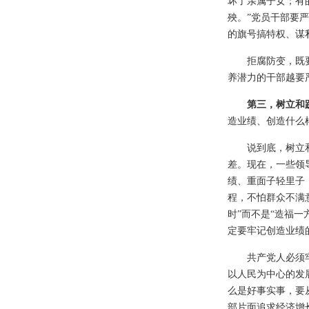
坏了亲属子女；有
殃。”党员干部要
的旗号搞特权、谋
拒腐防变，既
养潜力的干部越要
第三，树立和
造业绩、创造什么
说到底，树立
差。现在，一些领
绩、重面子轻里子
程，不怕群众不满
时”而不是“造福
定要牢记创造业绩
共产党人必须
以人民为中心的发
么是好事实事，要
部片面追求经济增