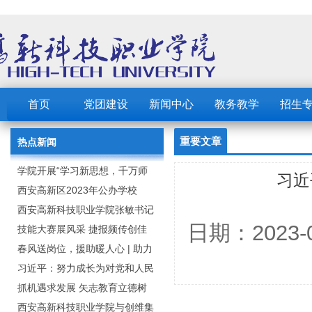
首页
党团建设
新闻中心
教务教学
招生
重要文章
热点新闻
学院开展“学习新思想，千万师
习近
生同上一堂课”活动
西安高新区2023年公办学校
（园） 公开招聘教职工公告
西安高新科技职业学院张敏书记
日期：2023
为全院师生党员上党课
技能大赛展风采 捷报频传创佳
绩：西安高新科技职业学院师生
春风送岗位，援助暖人心 | 助力
在2023年陕西省职业技能大赛中
毕业生求职就业
习近平：努力成长为对党和人民
取佳绩
忠诚可靠、堪当时代重任的栋梁
抓机遇求发展 矢志教育立德树
之才
人：西安高新科技职业学院召开
西安高新科技职业学院与创维集