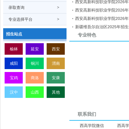
类）
西安高新科技职业学院2026
录取查询
>
大类）
西安高新科技职业学院2026
类）
西安高新科技职业学院2026
专业选择平台
>
类）
新疆维吾尔自治区2025年招生
招生站点
专业特色
青海省2025年招生计划（招生
宁夏回族自治区2025年招生计
榆林
延安
西安
咸阳
铜川
渭南
宝鸡
商洛
安康
汉中
山西
其他
联系我们
西高学院微信
西高