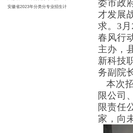
委市政
划（院校代号：8931）
安徽省2023年分类分专业招生计
才发展
划（院校代号：2648）
求。3月
春风行
主办，
新科技
务副院
本次
限公司
限责任
家，向未