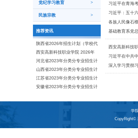
党纪学习教育
>
习近平在青海考
习近平：五十
民族宗教
>
各族人民像石
推荐资讯
基础教育系党总
陕西省2026年招生计划（学校代
西安高新科技职
码：8103）
西安高新科技职业学院 2026年
习近平在中共
招生章程
河北省2023年分类分专业招生计
深入学习贯彻
划（院校代号：1889）
山西省2023年分类分专业招生计
划（院校代号：5560）
江苏省2023年分类分专业招生计
划（院校代号：8931）
安徽省2023年分类分专业招生计
划（院校代号：2648）
学院
CopyRigh