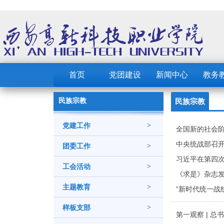
首页
党团建设
新闻中心
教务
民族宗教
民族宗教
党建工作
>
全国新的社会阶
中央统战部召开
团委工作
>
习近平在第四次
工会活动
>
《求是》杂志
主题教育
>
“新时代统一战线
样板支部
>
第一观察 | 