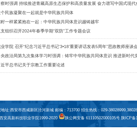
察时强调 持续推进青藏高原生态保护和高质量发展 奋力谱写中国式现代
六个民族凝聚在一起就是中华民族共同体
榴籽一样紧紧抱在一起：中华民族共同体意识越铸越牢
支组织召开2024年春季学期“双防”工作专题会议
业学院 召开“纪念习近平总书记‘3•18’重要讲话发表5周年”思政教师座谈
中央政治局第九次集体学习时强调：铸牢中华民族共同体意识 推进新时代
习近平总书记关于宗教工作重要论述
地址:西安市西咸新区泾河新城 邮编：713700 招生热线：029-38028999,38028
t© 西安高新科技职业学院1999-2020
陕公网安备 61110502000105号
陕ICP备1