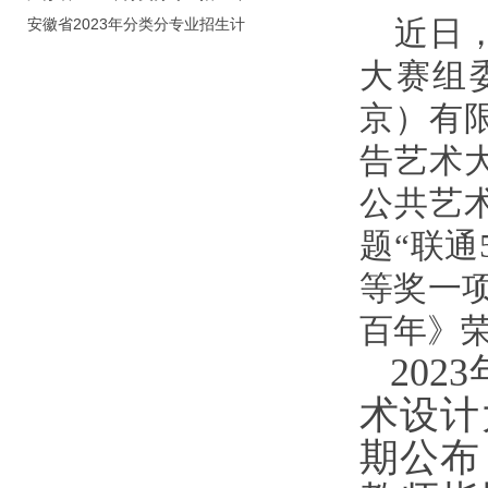
近日
划（院校代号：8931）
安徽省2023年分类分专业招生计
划（院校代号：2648）
大赛组
京）有限
告艺术
公共艺
题“联通
等奖一项
百年》
20
术设计
期公布