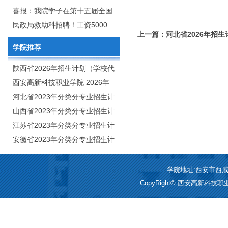
2020年年终总结暨表彰网络视频
团举行校企合作签约仪式
喜报：我院学子在第十五届全国
会
大学生广告艺术大赛（大广
民政局救助科招聘！工资5000
上一篇：河北省2026年招生
赛）、第十一届未来设计师.高校
元/月
学院推荐
数字艺术设计大赛（NCDA）国
赛中喜获佳绩
陕西省2026年招生计划（学校代
码：8103）
西安高新科技职业学院 2026年
招生章程
河北省2023年分类分专业招生计
划（院校代号：1889）
山西省2023年分类分专业招生计
划（院校代号：5560）
江苏省2023年分类分专业招生计
划（院校代号：8931）
安徽省2023年分类分专业招生计
划（院校代号：2648）
学院地址:西安市西咸新区
CopyRight© 西安高新科技职业