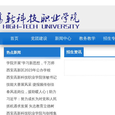
首页
党团建设
新闻中心
教务教学
招生
招生资讯
热点新闻
学院开展“学习新思想，千万师
生同上一堂课”活动
西安高新区2023年公办学校
（园） 公开招聘教职工公告
西安高新科技职业学院张敏书记
为全院师生党员上党课
技能大赛展风采 捷报频传创佳
绩：西安高新科技职业学院师生
春风送岗位，援助暖人心 | 助力
在2023年陕西省职业技能大赛中
毕业生求职就业
习近平：努力成长为对党和人民
取佳绩
忠诚可靠、堪当时代重任的栋梁
抓机遇求发展 矢志教育立德树
之才
人：西安高新科技职业学院召开
西安高新科技职业学院与创维集