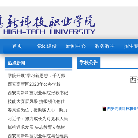
首页
党团建设
新闻中心
教务教学
招生
学校公告
热点新闻
学院开展“学习新思想，千万师
西
生同上一堂课”活动
西安高新区2023年公办学校
（园） 公开招聘教职工公告
西安高新科技职业学院张敏书记
为全院师生党员上党课
技能大赛展风采 捷报频传创佳
西安高新科技职业学
绩：西安高新科技职业学院师生
春风送岗位，援助暖人心 | 助力
在2023年陕西省职业技能大赛中
毕业生求职就业
习近平：努力成长为对党和人民
取佳绩
忠诚可靠、堪当时代重任的栋梁
抓机遇求发展 矢志教育立德树
之才
人：西安高新科技职业学院召开
西安高新科技职业学院与创维集