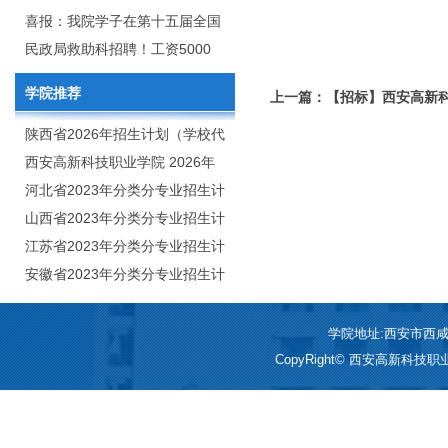
2020年年终总结暨表彰网络视频
团举行校企合作签约仪式
喜报：我院学子在第十五届全国
会
大学生广告艺术大赛（大广
民政局救助科招聘！工资5000
赛）、第十一届未来设计师.高校
元/月
学院推荐
上一篇：【招标】西安高新科
数字艺术设计大赛（NCDA）国
理石材料报价表
赛中喜获佳绩
陕西省2026年招生计划（学校代
码：8103）
西安高新科技职业学院 2026年
招生章程
河北省2023年分类分专业招生计
划（院校代号：1889）
山西省2023年分类分专业招生计
划（院校代号：5560）
江苏省2023年分类分专业招生计
划（院校代号：8931）
安徽省2023年分类分专业招生计
划（院校代号：2648）
学院地址:西安市西咸新区
CopyRight© 西安高新科技职业