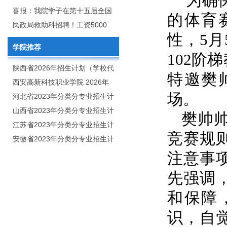
为确
2020年年终总结暨表彰网络视频
团举行校企合作签约仪式
喜报：我院学子在第十五届全国
的体育
会
大学生广告艺术大赛（大广
民政局救助科招聘！工资5000
性，5
赛）、第十一届未来设计师.高校
元/月
学院推荐
数字艺术设计大赛（NCDA）国
102阶
赛中喜获佳绩
陕西省2026年招生计划（学校代
特邀樊
码：8103）
西安高新科技职业学院 2026年
场。
招生章程
河北省2023年分类分专业招生计
划（院校代号：1889）
山西省2023年分类分专业招生计
樊帅
划（院校代号：5560）
江苏省2023年分类分专业招生计
竞赛规
划（院校代号：8931）
安徽省2023年分类分专业招生计
划（院校代号：2648）
注意事
先强调
和保障
识，自