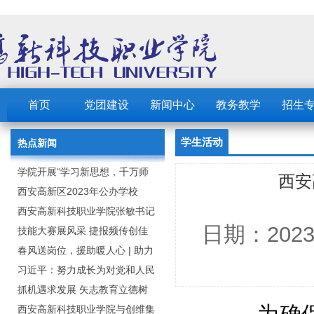
首页
党团建设
新闻中心
教务教学
招生
学生活动
热点新闻
学院开展“学习新思想，千万师
西安
生同上一堂课”活动
西安高新区2023年公办学校
（园） 公开招聘教职工公告
西安高新科技职业学院张敏书记
日期：202
为全院师生党员上党课
技能大赛展风采 捷报频传创佳
绩：西安高新科技职业学院师生
春风送岗位，援助暖人心 | 助力
在2023年陕西省职业技能大赛中
毕业生求职就业
习近平：努力成长为对党和人民
取佳绩
忠诚可靠、堪当时代重任的栋梁
抓机遇求发展 矢志教育立德树
之才
人：西安高新科技职业学院召开
西安高新科技职业学院与创维集