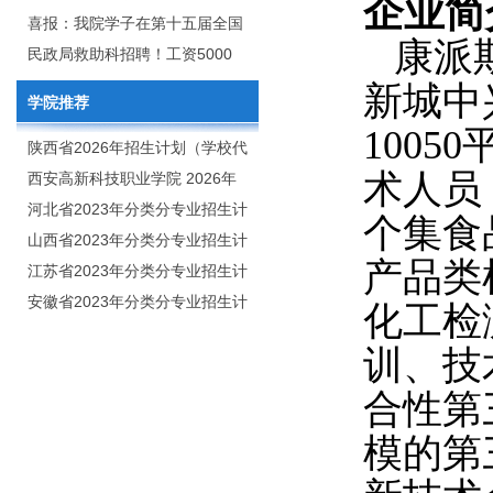
企业简
2020年年终总结暨表彰网络视频
团举行校企合作签约仪式
喜报：我院学子在第十五届全国
康派
会
大学生广告艺术大赛（大广
民政局救助科招聘！工资5000
赛）、第十一届未来设计师.高校
元/月
新城中
学院推荐
数字艺术设计大赛（NCDA）国
1005
赛中喜获佳绩
陕西省2026年招生计划（学校代
术人员
码：8103）
西安高新科技职业学院 2026年
招生章程
河北省2023年分类分专业招生计
个集食
划（院校代号：1889）
山西省2023年分类分专业招生计
产品类
划（院校代号：5560）
江苏省2023年分类分专业招生计
划（院校代号：8931）
安徽省2023年分类分专业招生计
化工检
划（院校代号：2648）
训、技
合性第
模的第