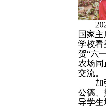
202
国家主
学校看
贺“六
农场同
交流。
加强
公德、
导学生