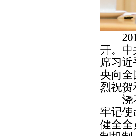
201
开。中
席习近
央向全
烈祝贺
浇花
牢记使
健全全