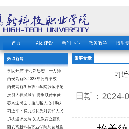
首页
党团建设
新闻中心
教务教学
招生
重要文章
热点新闻
学院开展“学习新思想，千万师
习近
生同上一堂课”活动
西安高新区2023年公办学校
（园） 公开招聘教职工公告
西安高新科技职业学院张敏书记
日期：2024
为全院师生党员上党课
技能大赛展风采 捷报频传创佳
绩：西安高新科技职业学院师生
春风送岗位，援助暖人心 | 助力
在2023年陕西省职业技能大赛中
毕业生求职就业
习近平：努力成长为对党和人民
取佳绩
忠诚可靠、堪当时代重任的栋梁
抓机遇求发展 矢志教育立德树
之才
人：西安高新科技职业学院召开
西安高新科技职业学院与创维集