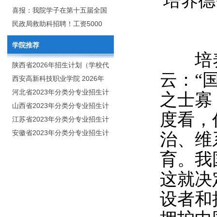
培养德
2020年年终总结暨表彰网络视频
团举行校企合作签约仪式
喜报：我院学子在第十五届全国
会
大学生广告艺术大赛（大广
民政局救助科招聘！工资5000
赛）、第十一届未来设计师.高校
元/月
学院推荐
数字艺术设计大赛（NCDA）国
培养
赛中喜获佳绩
陕西省2026年招生计划（学校代
云：“
码：8103）
西安高新科技职业学院 2026年
招生章程
河北省2023年分类分专业招生计
之士寡
划（院校代号：1889）
山西省2023年分类分专业招生计
度看，
划（院校代号：5560）
江苏省2023年分类分专业招生计
划（院校代号：8931）
安徽省2023年分类分专业招生计
治、维
划（院校代号：2648）
育。我
这就决
设者和