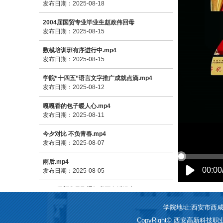
发布日期：2025-08-18
2004届国贸专业毕业生赵政伟回母
校.mp4
发布日期：2025-08-15
数模培训班有序进行中.mp4
发布日期：2025-08-15
学院“十四五”语言文字推广成就点滴.mp4
发布日期：2025-08-12
嘎嘎香的包子暖人心.mp4
发布日期：2025-08-11
今夕对比 不负青春.mp4
发布日期：2025-08-07
雨后.mp4
00:00
发布日期：2025-08-05
2025级新生录取通知书正在派送中.mp4
发布日期：2025-08-04
学院地址:西安市西咸新区
731.mp4
CopyRight© 西安高新科技职业