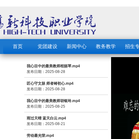
首页
党团建设
新闻中心
教务教学
招生
50%
我心目中的最美教师程丽琴.mp4
发布日期：2025-08-28
匠心守文脉 师者铸初心.mp4
发布日期：2025-08-28
我心目中的最美教师胡银玲.mp4
发布日期：2025-08-25
雨过天晴 蓝天白云.mp4
发布日期：2025-08-21
劳动最光荣.mp4