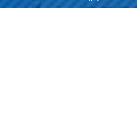
发布日期：2025-07-31
第17届全国大学生广告艺术大赛｜我院学
子获省奖14项！一等奖1项！.mp4
发布日期：2025-07-24
西高学子参加第十二届全国大学生智能汽
车竞赛.mp4
发布日期：2025-07-23
魅力西高.mp4
发布日期：2025-07-18
西高志愿者暑期社区公益课堂风采.mp4
发布日期：2025-07-16
青春伴夕阳 社会实践团.mp4
发布日期：2025-07-08
夏日里.mp4
发布日期：2025-07-03
学院召开七一表彰会.mp4
发布日期：2025-07-02