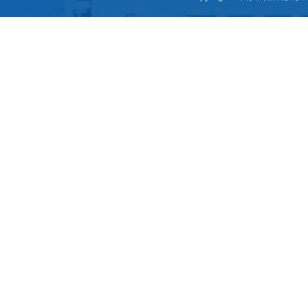
发布日期：2025-07-31
第17届全国大学生广告艺术大赛｜我院学
子获省奖14项！一等奖1项！.mp4
发布日期：2025-07-24
西高学子参加第十二届全国大学生智能汽
车竞赛.mp4
发布日期：2025-07-23
魅力西高.mp4
发布日期：2025-07-18
西高志愿者暑期社区公益课堂风采.mp4
发布日期：2025-07-16
青春伴夕阳 社会实践团.mp4
发布日期：2025-07-08
夏日里.mp4
发布日期：2025-07-03
学院召开七一表彰会.mp4
发布日期：2025-07-02