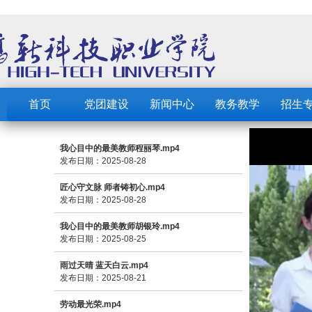
首页
党团建设
新闻中心
教务教学
招生
50%
我心目中的最美教师程丽琴.mp4
发布日期：2025-08-28
匠心守文脉 师者铸初心.mp4
发布日期：2025-08-28
我心目中的最美教师胡银玲.mp4
发布日期：2025-08-25
雨过天晴 蓝天白云.mp4
发布日期：2025-08-21
劳动最光荣.mp4