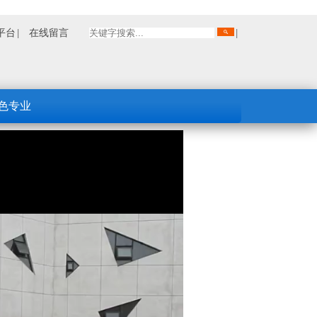
平台
在线留言
色专业
08:36:00