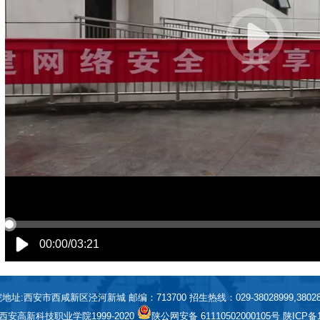
00:00/03:21
地址:西安市西咸新区泾河新城 邮编：713700 招生热线：029-38028999,38028
t© 西安高新科技职业学院1999-2020
陕公网安备 61110502000105号
陕ICP备1