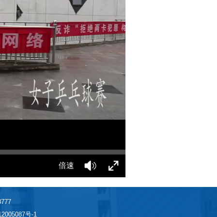
倍速
777
2005087号-1