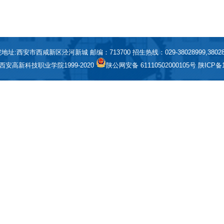
地址:西安市西咸新区泾河新城 邮编：713700 招生热线：029-38028999,38028
t© 西安高新科技职业学院1999-2020
陕公网安备 61110502000105号
陕ICP备1