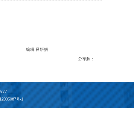
编辑:吕妍妍
分享到：
777
2005087号-1