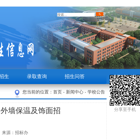
招生
录取查询
招生问答
您当前的位置：
首页
-
新闻中心
-
学校公告
楼外墙保温及饰面招
分享至手机
陈生利 来源：招标办