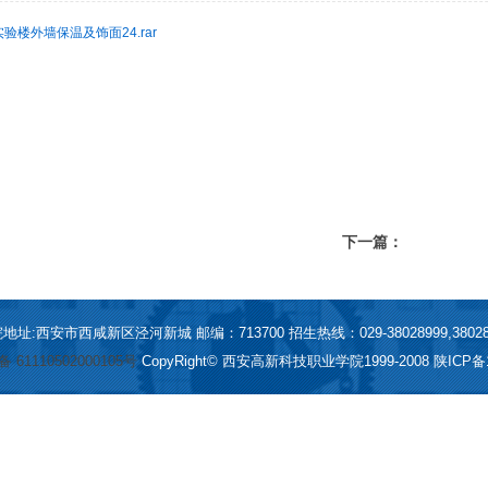
实验楼外墙保温及饰面24.rar
下一篇：
地址:西安市西咸新区泾河新城 邮编：713700 招生热线：029-38028999,38028
61110502000105号
CopyRight© 西安高新科技职业学院1999-2008
陕ICP备1