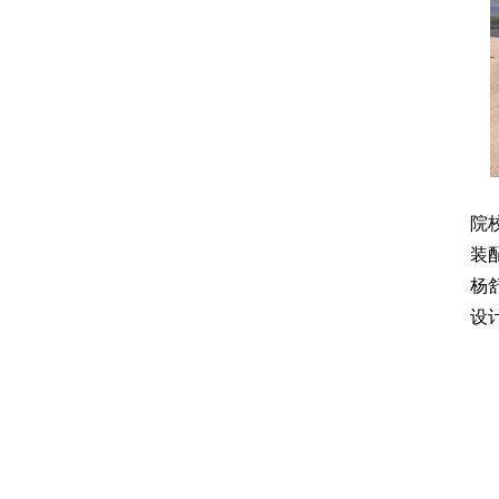
院
装
杨
设