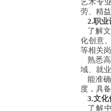
艺术专业
劳、精
2.职
了解
化创意
等相关
熟悉
域、就
能准
度，具
3.文
了解