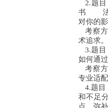
2.题
书 法
对你的
考察
术追求
3.题
如何通
考察
专业适
4.题
和不足
点、弥