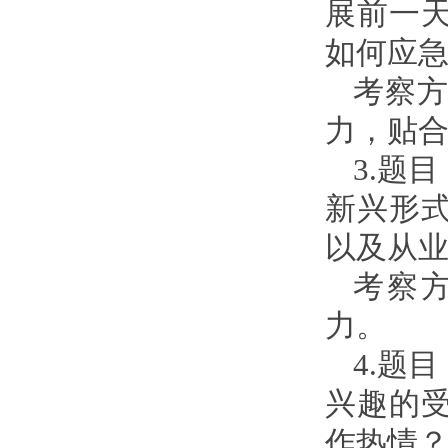
展前一
如何应
考察
力，贴
3.题
新兴形
以及从
考察
力。
4.题
兴趣的
作热情