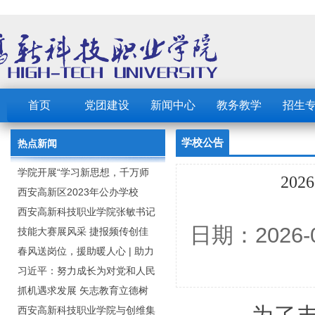
首页
党团建设
新闻中心
教务教学
招生
学校公告
热点新闻
学院开展“学习新思想，千万师
20
生同上一堂课”活动
西安高新区2023年公办学校
（园） 公开招聘教职工公告
西安高新科技职业学院张敏书记
日期：2026
为全院师生党员上党课
技能大赛展风采 捷报频传创佳
绩：西安高新科技职业学院师生
春风送岗位，援助暖人心 | 助力
在2023年陕西省职业技能大赛中
毕业生求职就业
习近平：努力成长为对党和人民
取佳绩
忠诚可靠、堪当时代重任的栋梁
抓机遇求发展 矢志教育立德树
之才
人：西安高新科技职业学院召开
西安高新科技职业学院与创维集