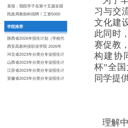
为了
2020年年终总结暨表彰网络视频
团举行校企合作签约仪式
喜报：我院学子在第十五届全国
习与交
会
大学生广告艺术大赛（大广
民政局救助科招聘！工资5000
文化建
赛）、第十一届未来设计师.高校
元/月
学院推荐
数字艺术设计大赛（NCDA）国
此同时
赛中喜获佳绩
陕西省2026年招生计划（学校代
赛促教
码：8103）
西安高新科技职业学院 2026年
构建协同
招生章程
河北省2023年分类分专业招生计
划（院校代号：1889）
山西省2023年分类分专业招生计
杯”全
划（院校代号：5560）
江苏省2023年分类分专业招生计
同学提
划（院校代号：8931）
安徽省2023年分类分专业招生计
划（院校代号：2648）
理解