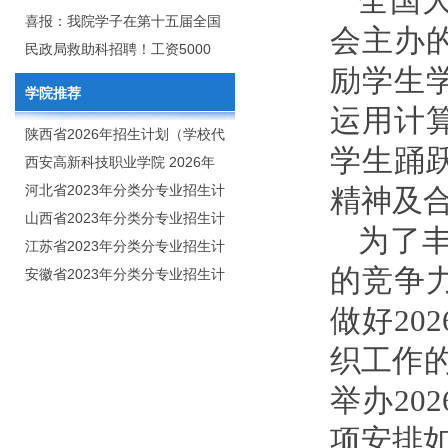
全国
2020年年终总结暨表彰网络视频
团举行校企合作签约仪式
喜报：我院学子在第十五届全国
会主办
会
大学生广告艺术大赛（大广
民政局救助科招聘！工资5000
励学生
赛）、第十一届未来设计师.高校
元/月
学院推荐
数字艺术设计大赛（NCDA）国
运用计
赛中喜获佳绩
陕西省2026年招生计划（学校代
学生踊
码：8103）
西安高新科技职业学院 2026年
招生章程
河北省2023年分类分专业招生计
精神及
划（院校代号：1889）
山西省2023年分类分专业招生计
为了
划（院校代号：5560）
江苏省2023年分类分专业招生计
的竞争
划（院校代号：8931）
安徽省2023年分类分专业招生计
划（院校代号：2648）
做好20
织工作的
举办20
项安排