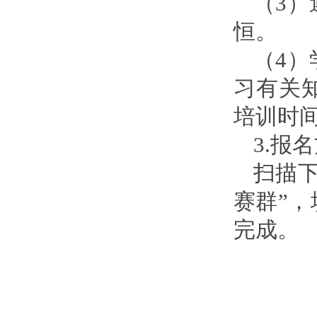
（3
恒。
（4
习有关
培训时
3.报
扫描下
赛群”，
完成。