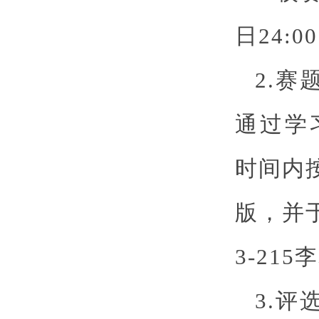
日24:0
2.赛
通过学习
时间内按
版，并于
3-21
3.