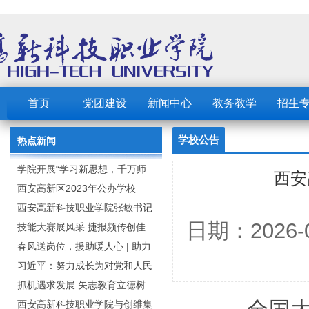
首页
党团建设
新闻中心
教务教学
招生
学校公告
热点新闻
学院开展“学习新思想，千万师
西安
生同上一堂课”活动
西安高新区2023年公办学校
（园） 公开招聘教职工公告
西安高新科技职业学院张敏书记
日期：2026
为全院师生党员上党课
技能大赛展风采 捷报频传创佳
绩：西安高新科技职业学院师生
春风送岗位，援助暖人心 | 助力
在2023年陕西省职业技能大赛中
毕业生求职就业
习近平：努力成长为对党和人民
取佳绩
忠诚可靠、堪当时代重任的栋梁
抓机遇求发展 矢志教育立德树
之才
人：西安高新科技职业学院召开
西安高新科技职业学院与创维集