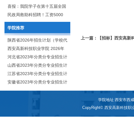
2020年年终总结暨表彰网络视频
团举行校企合作签约仪式
喜报：我院学子在第十五届全国
会
大学生广告艺术大赛（大广
民政局救助科招聘！工资5000
赛）、第十一届未来设计师.高校
元/月
学院推荐
数字艺术设计大赛（NCDA）国
上一篇：【招标】西安高新科
赛中喜获佳绩
陕西省2026年招生计划（学校代
防水工程05
码：8103）
西安高新科技职业学院 2026年
招生章程
河北省2023年分类分专业招生计
划（院校代号：1889）
山西省2023年分类分专业招生计
划（院校代号：5560）
江苏省2023年分类分专业招生计
划（院校代号：8931）
安徽省2023年分类分专业招生计
划（院校代号：2648）
学院地址:西安市西咸新区
CopyRight© 西安高新科技职业