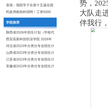
势，20
2020年年终总结暨表彰网络视频
团举行校企合作签约仪式
喜报：我院学子在第十五届全国
大队走
会
大学生广告艺术大赛（大广
民政局救助科招聘！工资5000
赛）、第十一届未来设计师.高校
元/月
伴我行
学院推荐
数字艺术设计大赛（NCDA）国
赛中喜获佳绩
陕西省2026年招生计划（学校代
码：8103）
西安高新科技职业学院 2026年
招生章程
河北省2023年分类分专业招生计
划（院校代号：1889）
山西省2023年分类分专业招生计
划（院校代号：5560）
江苏省2023年分类分专业招生计
划（院校代号：8931）
安徽省2023年分类分专业招生计
划（院校代号：2648）