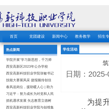
首页
党团建设
新闻中心
教务教学
招生
学生活动
热点新闻
学院开展“学习新思想，千万师
筑
生同上一堂课”活动
西安高新区2023年公办学校
日期：2025
（园） 公开招聘教职工公告
西安高新科技职业学院张敏书记
为全院师生党员上党课
技能大赛展风采 捷报频传创佳
绩：西安高新科技职业学院师生
春风送岗位，援助暖人心 | 助力
在2023年陕西省职业技能大赛中
毕业生求职就业
习近平：努力成长为对党和人民
为提
取佳绩
忠诚可靠、堪当时代重任的栋梁
抓机遇求发展 矢志教育立德树
之才
人：西安高新科技职业学院召开
西安高新科技职业学院与创维集