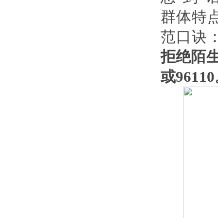
群体特
范口诀
拒绝陌生
或9611