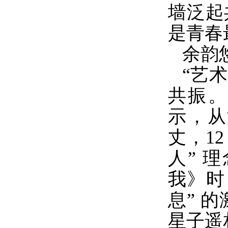
墙泛起
是青春
余韵
“艺
共振。
示，从
丈，1
人” 
我》时
息” 
星子遥