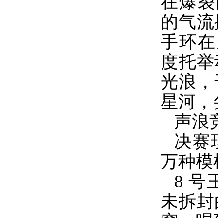
在爆裂
的气流
手环在
度托举
光浪，
星河，
声浪
决赛
万种模
8 
未拆封