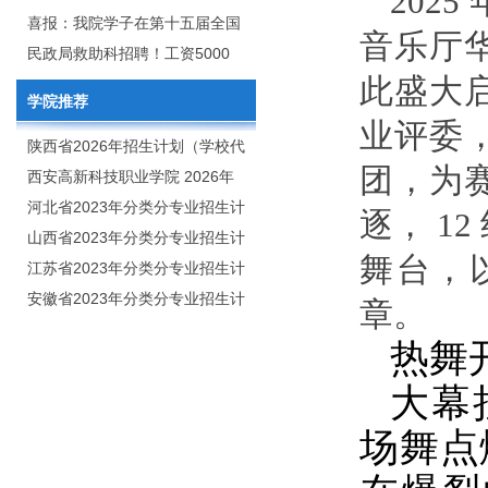
202
2020年年终总结暨表彰网络视频
团举行校企合作签约仪式
喜报：我院学子在第十五届全国
音乐厅
会
大学生广告艺术大赛（大广
民政局救助科招聘！工资5000
此盛大
赛）、第十一届未来设计师.高校
元/月
学院推荐
数字艺术设计大赛（NCDA）国
业评委
赛中喜获佳绩
陕西省2026年招生计划（学校代
团，为
码：8103）
西安高新科技职业学院 2026年
招生章程
河北省2023年分类分专业招生计
逐， 1
划（院校代号：1889）
山西省2023年分类分专业招生计
舞台，
划（院校代号：5560）
江苏省2023年分类分专业招生计
划（院校代号：8931）
安徽省2023年分类分专业招生计
章。
划（院校代号：2648）
热舞
大幕
场舞点