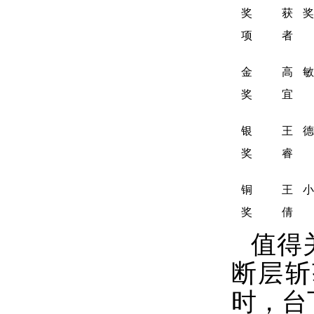
奖
获奖
项
者
金
高敏
奖
宜
银
王德
奖
睿
铜
王小
奖
倩
值得
断层斩
时，台