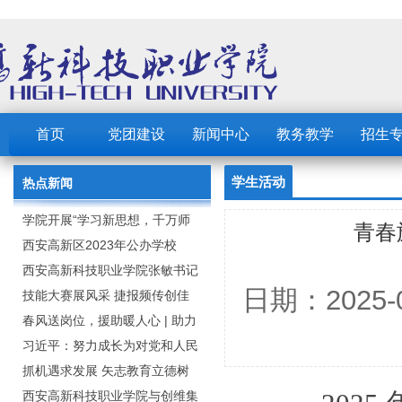
首页
党团建设
新闻中心
教务教学
招生
学生活动
热点新闻
学院开展“学习新思想，千万师
青春
生同上一堂课”活动
西安高新区2023年公办学校
（园） 公开招聘教职工公告
西安高新科技职业学院张敏书记
日期：2025
为全院师生党员上党课
技能大赛展风采 捷报频传创佳
绩：西安高新科技职业学院师生
春风送岗位，援助暖人心 | 助力
在2023年陕西省职业技能大赛中
毕业生求职就业
习近平：努力成长为对党和人民
取佳绩
忠诚可靠、堪当时代重任的栋梁
抓机遇求发展 矢志教育立德树
之才
人：西安高新科技职业学院召开
西安高新科技职业学院与创维集