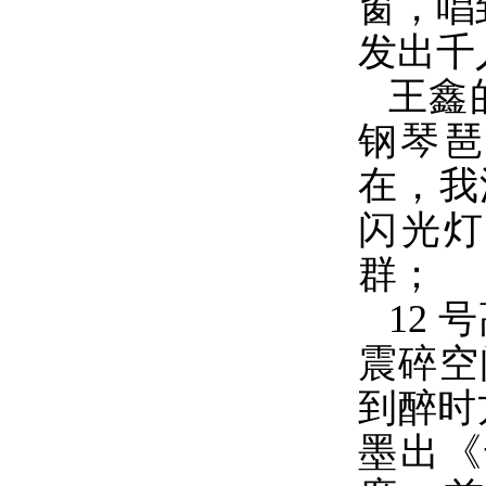
窗，唱
发出千
王鑫
钢琴琶
在，我
闪光灯
群；
12
震碎空
到醉时方
墨出《