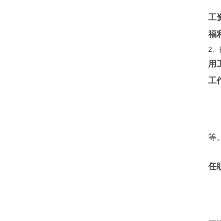
工
福
2、
用
工
等
任