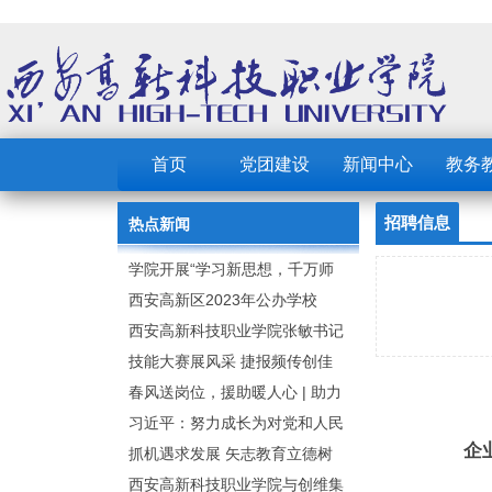
首页
党团建设
新闻中心
教务
招聘信息
热点新闻
学院开展“学习新思想，千万师
生同上一堂课”活动
西安高新区2023年公办学校
（园） 公开招聘教职工公告
西安高新科技职业学院张敏书记
为全院师生党员上党课
技能大赛展风采 捷报频传创佳
绩：西安高新科技职业学院师生
春风送岗位，援助暖人心 | 助力
在2023年陕西省职业技能大赛中
毕业生求职就业
习近平：努力成长为对党和人民
企
取佳绩
忠诚可靠、堪当时代重任的栋梁
抓机遇求发展 矢志教育立德树
之才
人：西安高新科技职业学院召开
西安高新科技职业学院与创维集