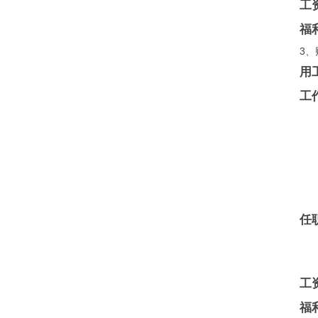
工
福
3、
用
工
任
工
福