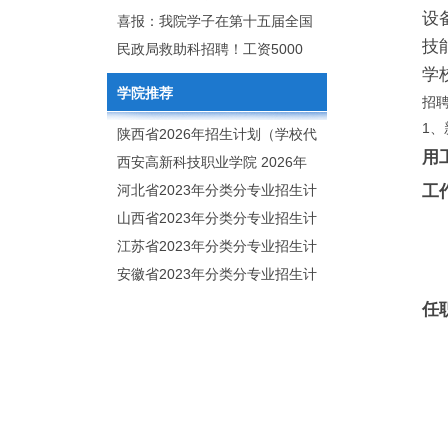
设
2020年年终总结暨表彰网络视频
团举行校企合作签约仪式
喜报：我院学子在第十五届全国
技
会
大学生广告艺术大赛（大广
民政局救助科招聘！工资5000
学
赛）、第十一届未来设计师.高校
元/月
学院推荐
招
数字艺术设计大赛（NCDA）国
1
赛中喜获佳绩
陕西省2026年招生计划（学校代
用
码：8103）
西安高新科技职业学院 2026年
招生章程
河北省2023年分类分专业招生计
工
划（院校代号：1889）
山西省2023年分类分专业招生计
划（院校代号：5560）
江苏省2023年分类分专业招生计
划（院校代号：8931）
安徽省2023年分类分专业招生计
划（院校代号：2648）
任