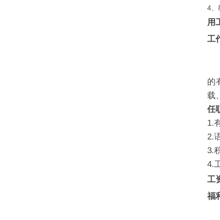
4、
用
工
的
载
任
1
2
3
4
工
福