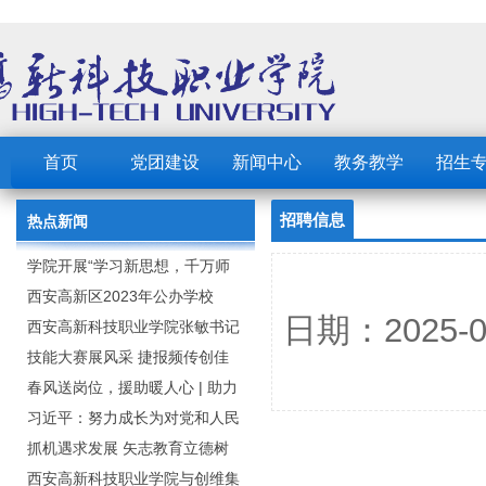
首页
党团建设
新闻中心
教务教学
招生
招聘信息
热点新闻
学院开展“学习新思想，千万师
生同上一堂课”活动
西安高新区2023年公办学校
日期：2025
（园） 公开招聘教职工公告
西安高新科技职业学院张敏书记
为全院师生党员上党课
技能大赛展风采 捷报频传创佳
绩：西安高新科技职业学院师生
春风送岗位，援助暖人心 | 助力
在2023年陕西省职业技能大赛中
毕业生求职就业
习近平：努力成长为对党和人民
取佳绩
忠诚可靠、堪当时代重任的栋梁
抓机遇求发展 矢志教育立德树
之才
人：西安高新科技职业学院召开
西安高新科技职业学院与创维集