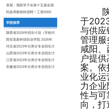
2020年年终总结暨表彰网络视频
团举行校企合作签约仪式
喜报：我院学子在第十五届全国
会
大学生广告艺术大赛（大广
民政局救助科招聘！工资5000
于20
赛）、第十一届未来设计师.高校
元/月
学院推荐
数字艺术设计大赛（NCDA）国
与供应
赛中喜获佳绩
陕西省2026年招生计划（学校代
管理服
码：8103）
西安高新科技职业学院 2026年
咸阳、
招生章程
河北省2023年分类分专业招生计
划（院校代号：1889）
山西省2023年分类分专业招生计
户提供
划（院校代号：5560）
江苏省2023年分类分专业招生计
案。依
划（院校代号：8931）
安徽省2023年分类分专业招生计
业化运
划（院校代号：2648）
力企业
性与可
向，打