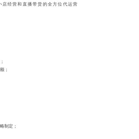
小店经营和直播带货的全方位代运营
等；
售额；
策略制定；