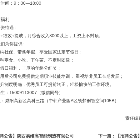
时间：9：00—18:00
酬福利
薪资待遇：
+绩效+提成，月综合收入8000以上，工资上不封顶。
们为你提供:
.缴纳社保、带薪年假、享受国家法定节假日；
.各种零食、小吃、下午茶、不定时团建；
.节假日福利，丰厚的年终分红奖；
.录用后公司免费提供定期职业技能培训， 重视培养员工长期发展；
.晋升制度明确，优秀员工可提前转正，轻松愉快的工作环境。
生：15009113007（微信同号）
址：咸阳高新区高科三路（中韩产业园A区筑梦创智空间105B）
责任编辑
聘公告】陕西易维高智能制造有限公司
下一篇：【招聘公告