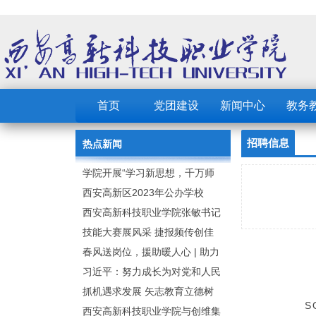
首页
党团建设
新闻中心
教务
招聘信息
热点新闻
学院开展“学习新思想，千万师
生同上一堂课”活动
西安高新区2023年公办学校
（园） 公开招聘教职工公告
西安高新科技职业学院张敏书记
为全院师生党员上党课
技能大赛展风采 捷报频传创佳
绩：西安高新科技职业学院师生
春风送岗位，援助暖人心 | 助力
在2023年陕西省职业技能大赛中
毕业生求职就业
习近平：努力成长为对党和人民
取佳绩
忠诚可靠、堪当时代重任的栋梁
抓机遇求发展 矢志教育立德树
S
之才
人：西安高新科技职业学院召开
西安高新科技职业学院与创维集