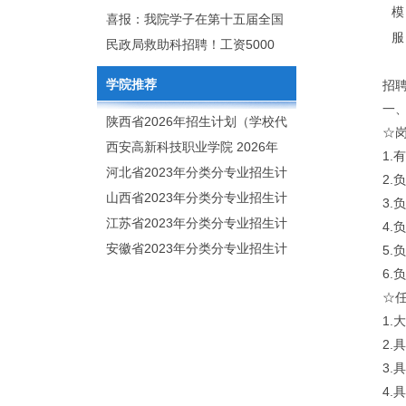
模
2020年年终总结暨表彰网络视频
团举行校企合作签约仪式
喜报：我院学子在第十五届全国
服
会
大学生广告艺术大赛（大广
民政局救助科招聘！工资5000
赛）、第十一届未来设计师.高校
元/月
学院推荐
招
数字艺术设计大赛（NCDA）国
一
赛中喜获佳绩
陕西省2026年招生计划（学校代
☆
码：8103）
西安高新科技职业学院 2026年
1.
招生章程
河北省2023年分类分专业招生计
2
划（院校代号：1889）
山西省2023年分类分专业招生计
3
划（院校代号：5560）
江苏省2023年分类分专业招生计
4
划（院校代号：8931）
安徽省2023年分类分专业招生计
5
划（院校代号：2648）
6
☆
1
2
3
4