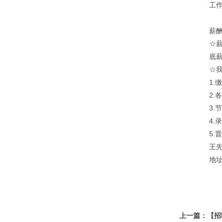
工作
薪
☆
底薪
☆我
1
2
3
4
5
王先
地
上一篇：【招