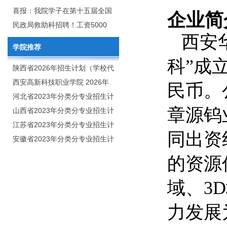
2020年年终总结暨表彰网络视频
团举行校企合作签约仪式
喜报：我院学子在第十五届全国
企业简
会
大学生广告艺术大赛（大广
民政局救助科招聘！工资5000
西安
赛）、第十一届未来设计师.高校
元/月
学院推荐
数字艺术设计大赛（NCDA）国
科”成立
赛中喜获佳绩
陕西省2026年招生计划（学校代
码：8103）
西安高新科技职业学院 2026年
民币。
招生章程
河北省2023年分类分专业招生计
章源钨
划（院校代号：1889）
山西省2023年分类分专业招生计
划（院校代号：5560）
江苏省2023年分类分专业招生计
同出资
划（院校代号：8931）
安徽省2023年分类分专业招生计
划（院校代号：2648）
的资源
域、3
力发展