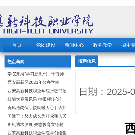
首页
党团建设
新闻中心
教务教学
招生
招聘信息
热点新闻
学院开展“学习新思想，千万师
生同上一堂课”活动
西安高新区2023年公办学校
日期：2025
（园） 公开招聘教职工公告
西安高新科技职业学院张敏书记
为全院师生党员上党课
技能大赛展风采 捷报频传创佳
绩：西安高新科技职业学院师生
春风送岗位，援助暖人心 | 助力
在2023年陕西省职业技能大赛中
毕业生求职就业
习近平：努力成长为对党和人民
取佳绩
忠诚可靠、堪当时代重任的栋梁
抓机遇求发展 矢志教育立德树
之才
人：西安高新科技职业学院召开
西安高新科技职业学院与创维集