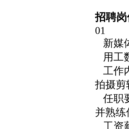
招聘岗
01
新媒
用工
工作
拍摄剪
任职
并熟练
工资