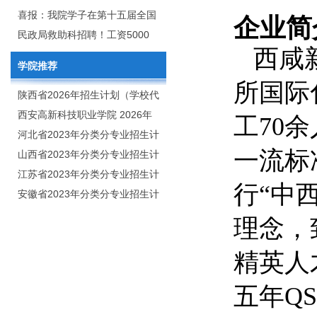
2020年年终总结暨表彰网络视频
团举行校企合作签约仪式
喜报：我院学子在第十五届全国
企业简
会
大学生广告艺术大赛（大广
民政局救助科招聘！工资5000
西咸
赛）、第十一届未来设计师.高校
元/月
学院推荐
数字艺术设计大赛（NCDA）国
所国际
赛中喜获佳绩
陕西省2026年招生计划（学校代
码：8103）
西安高新科技职业学院 2026年
工70
招生章程
河北省2023年分类分专业招生计
一流标
划（院校代号：1889）
山西省2023年分类分专业招生计
划（院校代号：5560）
江苏省2023年分类分专业招生计
行“中
划（院校代号：8931）
安徽省2023年分类分专业招生计
划（院校代号：2648）
理念，
精英人
五年Q