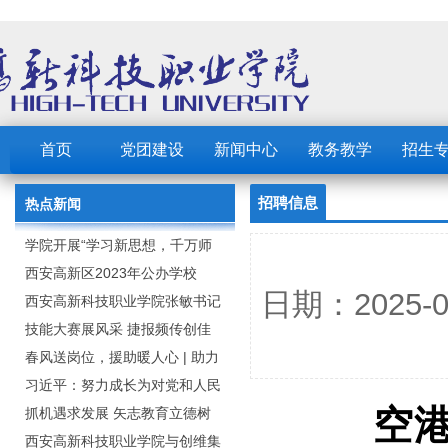
首页
党团建设
新闻中心
教务教学
招生
招聘信息
热点新闻
学院开展“学习新思想，千万师
生同上一堂课”活动
西安高新区2023年公办学校
日期：2025
（园） 公开招聘教职工公告
西安高新科技职业学院张敏书记
为全院师生党员上党课
技能大赛展风采 捷报频传创佳
绩：西安高新科技职业学院师生
春风送岗位，援助暖人心 | 助力
在2023年陕西省职业技能大赛中
毕业生求职就业
习近平：努力成长为对党和人民
空
取佳绩
忠诚可靠、堪当时代重任的栋梁
抓机遇求发展 矢志教育立德树
之才
人：西安高新科技职业学院召开
西安高新科技职业学院与创维集