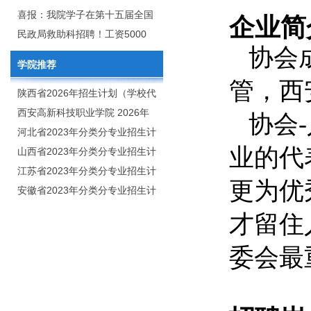
2020年年终总结暨表彰网络视频
团举行校企合作签约仪式
喜报：我院学子在第十五届全国
企业
简
会
大学生广告艺术大赛（大广
民政局救助科招聘！工资5000
协会
赛）、第十一届未来设计师.高校
元/月
学院推荐
数字艺术设计大赛（NCDA）国
管，西
赛中喜获佳绩
陕西省2026年招生计划（学校代
码：8103）
西安高新科技职业学院 2026年
协会
招生章程
河北省2023年分类分专业招生计
业的代
划（院校代号：1889）
山西省2023年分类分专业招生计
划（院校代号：5560）
江苏省2023年分类分专业招生计
更为优
划（院校代号：8931）
安徽省2023年分类分专业招生计
划（院校代号：2648）
才留住
委会最