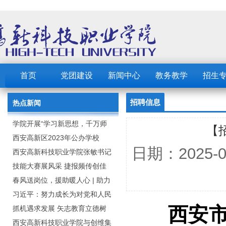
首页
党团建设
新闻中心
教务教学
招生
招聘信息
热点新闻
学院开展“学习新思想，千万师
【
生同上一堂课”活动
西安高新区2023年公办学校
日期：2025
（园） 公开招聘教职工公告
西安高新科技职业学院张敏书记
为全院师生党员上党课
技能大赛展风采 捷报频传创佳
绩：西安高新科技职业学院师生
春风送岗位，援助暖人心 | 助力
在2023年陕西省职业技能大赛中
毕业生求职就业
习近平：努力成长为对党和人民
西安
取佳绩
忠诚可靠、堪当时代重任的栋梁
抓机遇求发展 矢志教育立德树
之才
人：西安高新科技职业学院召开
西安高新科技职业学院与创维集