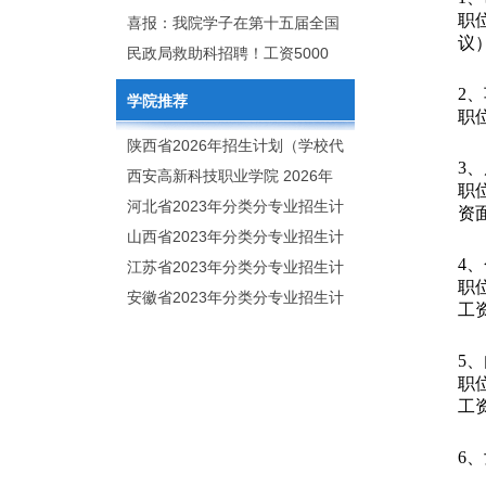
职
2020年年终总结暨表彰网络视频
团举行校企合作签约仪式
喜报：我院学子在第十五届全国
议
会
大学生广告艺术大赛（大广
民政局救助科招聘！工资5000
赛）、第十一届未来设计师.高校
元/月
2
学院推荐
数字艺术设计大赛（NCDA）国
职
赛中喜获佳绩
陕西省2026年招生计划（学校代
3
码：8103）
西安高新科技职业学院 2026年
职
招生章程
河北省2023年分类分专业招生计
资
划（院校代号：1889）
山西省2023年分类分专业招生计
4
划（院校代号：5560）
江苏省2023年分类分专业招生计
职
划（院校代号：8931）
安徽省2023年分类分专业招生计
工资
划（院校代号：2648）
5
职
工资
6