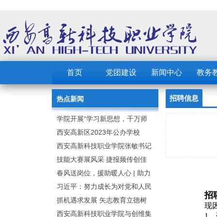
首页
党团建设
新闻中心
教务
招聘信息
热点新闻
学院开展“学习新思想，千万师
生同上一堂课”活动
西安高新区2023年公办学校
（园） 公开招聘教职工公告
西安高新科技职业学院张敏书记
为全院师生党员上党课
技能大赛展风采 捷报频传创佳
绩：西安高新科技职业学院师生
春风送岗位，援助暖人心 | 助力
在2023年陕西省职业技能大赛中
毕业生求职就业
习近平：努力成长为对党和人民
招
取佳绩
忠诚可靠、堪当时代重任的栋梁
抓机遇求发展 矢志教育立德树
现
之才
人：西安高新科技职业学院召开
西安高新科技职业学院与创维集
1