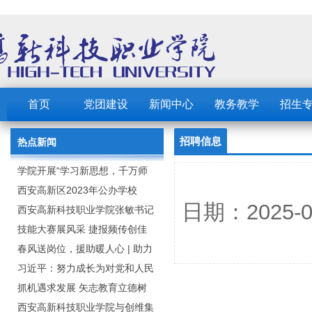
首页
党团建设
新闻中心
教务教学
招生
招聘信息
热点新闻
学院开展“学习新思想，千万师
生同上一堂课”活动
西安高新区2023年公办学校
日期：2025
（园） 公开招聘教职工公告
西安高新科技职业学院张敏书记
为全院师生党员上党课
技能大赛展风采 捷报频传创佳
绩：西安高新科技职业学院师生
春风送岗位，援助暖人心 | 助力
在2023年陕西省职业技能大赛中
毕业生求职就业
习近平：努力成长为对党和人民
取佳绩
忠诚可靠、堪当时代重任的栋梁
抓机遇求发展 矢志教育立德树
之才
人：西安高新科技职业学院召开
西安高新科技职业学院与创维集