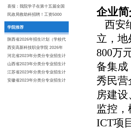
2020年年终总结暨表彰网络视频
团举行校企合作签约仪式
喜报：我院学子在第十五届全国
企业简
会
大学生广告艺术大赛（大广
民政局救助科招聘！工资5000
西安
赛）、第十一届未来设计师.高校
元/月
学院推荐
数字艺术设计大赛（NCDA）国
立，地
赛中喜获佳绩
陕西省2026年招生计划（学校代
码：8103）
西安高新科技职业学院 2026年
800
招生章程
河北省2023年分类分专业招生计
备集成
划（院校代号：1889）
山西省2023年分类分专业招生计
划（院校代号：5560）
江苏省2023年分类分专业招生计
秀民营
划（院校代号：8931）
安徽省2023年分类分专业招生计
划（院校代号：2648）
房建设
监控，
ICT