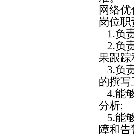
网络优
岗位职
1.
2.
果跟踪
3.
的撰写
4.
分析;
5.
障和告