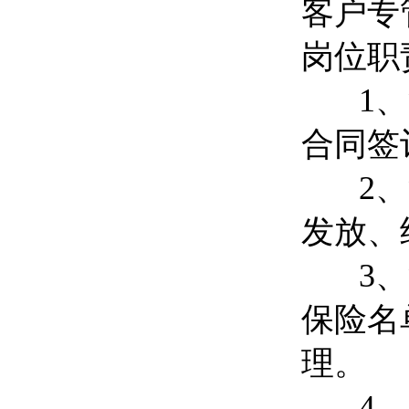
客户专
岗位职
1、负
合同签
2、负
发放、
3、负
保险名
理。
4、客