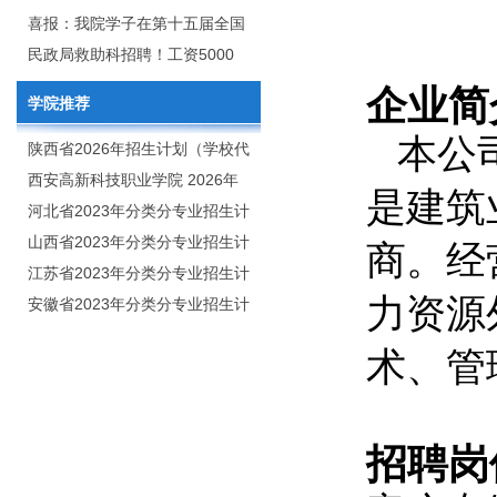
2020年年终总结暨表彰网络视频
团举行校企合作签约仪式
喜报：我院学子在第十五届全国
会
大学生广告艺术大赛（大广
民政局救助科招聘！工资5000
赛）、第十一届未来设计师.高校
元/月
企业简
学院推荐
数字艺术设计大赛（NCDA）国
本公
赛中喜获佳绩
陕西省2026年招生计划（学校代
码：8103）
西安高新科技职业学院 2026年
是建筑
招生章程
河北省2023年分类分专业招生计
划（院校代号：1889）
山西省2023年分类分专业招生计
商。经
划（院校代号：5560）
江苏省2023年分类分专业招生计
力资源
划（院校代号：8931）
安徽省2023年分类分专业招生计
划（院校代号：2648）
术、管
招聘岗