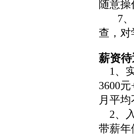
随意操
7、收
查，对
薪资待
1、实
360
月平均
2、入
带薪年