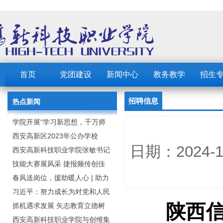
首页
党团建设
新闻中心
教务教学
招生
招聘信息
热点新闻
学院开展“学习新思想，千万师
生同上一堂课”活动
西安高新区2023年公办学校
日期：2024
（园） 公开招聘教职工公告
西安高新科技职业学院张敏书记
为全院师生党员上党课
技能大赛展风采 捷报频传创佳
绩：西安高新科技职业学院师生
春风送岗位，援助暖人心 | 助力
在2023年陕西省职业技能大赛中
毕业生求职就业
习近平：努力成长为对党和人民
陕西
取佳绩
忠诚可靠、堪当时代重任的栋梁
抓机遇求发展 矢志教育立德树
之才
人：西安高新科技职业学院召开
西安高新科技职业学院与创维集