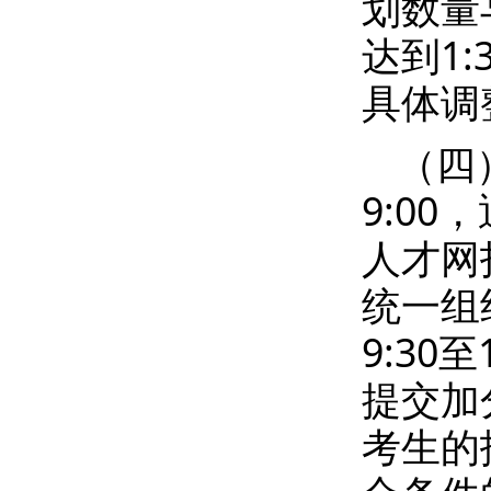
划数量
达到1
具体调
（四）
9:0
人才网
统一组
9:30
提交加
考生的