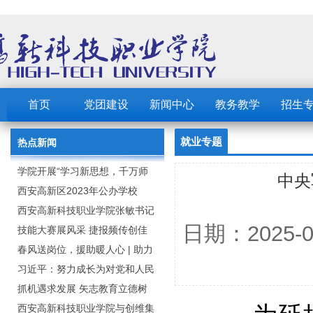
首页
党团建设
新闻中心
教务教学
招生
就业专题
热点新闻
学院开展“学习新思想，千万师
中央
生同上一堂课”活动
西安高新区2023年公办学校
（园） 公开招聘教职工公告
西安高新科技职业学院张敏书记
日期：2025
为全院师生党员上党课
技能大赛展风采 捷报频传创佳
绩：西安高新科技职业学院师生
春风送岗位，援助暖人心 | 助力
在2023年陕西省职业技能大赛中
毕业生求职就业
习近平：努力成长为对党和人民
取佳绩
忠诚可靠、堪当时代重任的栋梁
抓机遇求发展 矢志教育立德树
之才
人：西安高新科技职业学院召开
西安高新科技职业学院与创维集