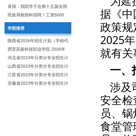
为延
2020年年终总结暨表彰网络视频
团举行校企合作签约仪式
喜报：我院学子在第十五届全国
据《中
会
大学生广告艺术大赛（大广
民政局救助科招聘！工资5000
政策规
赛）、第十一届未来设计师.高校
元/月
学院推荐
数字艺术设计大赛（NCDA）国
202
赛中喜获佳绩
陕西省2026年招生计划（学校代
就有关
码：8103）
西安高新科技职业学院 2026年
招生章程
河北省2023年分类分专业招生计
一、
划（院校代号：1889）
山西省2023年分类分专业招生计
划（院校代号：5560）
江苏省2023年分类分专业招生计
涉及
划（院校代号：8931）
安徽省2023年分类分专业招生计
划（院校代号：2648）
安全检
员、锅
食堂管