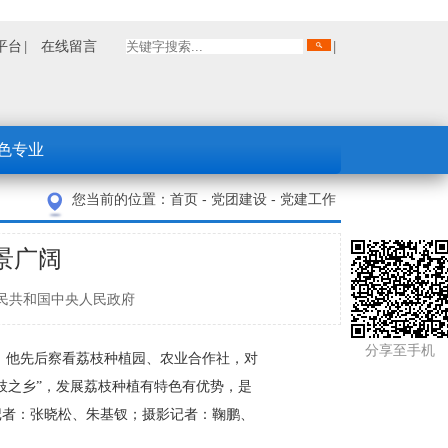
平台
在线留言
色专业
您当前的位置：
首页
-
党团建设
-
党建工作
景广阔
：中华人民共和国中央人民政府
分享至手机
。他先后察看荔枝种植园、农业合作社，对
枝之乡”，发展荔枝种植有特色有优势，是
记者：张晓松、朱基钗；摄影记者：鞠鹏、