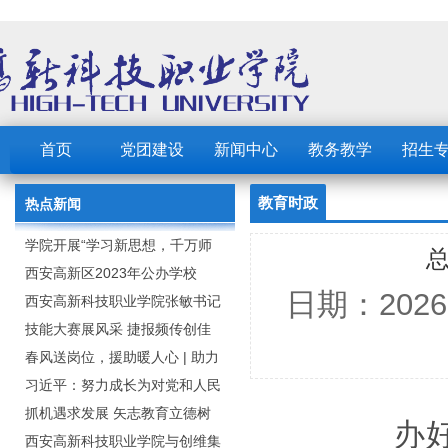
首页
党团建设
新闻中心
教务教学
招生
教育时政
热点新闻
学院开展“学习新思想，千万师
总
生同上一堂课”活动
西安高新区2023年公办学校
日期：202
（园） 公开招聘教职工公告
西安高新科技职业学院张敏书记
为全院师生党员上党课
技能大赛展风采 捷报频传创佳
绩：西安高新科技职业学院师生
春风送岗位，援助暖人心 | 助力
在2023年陕西省职业技能大赛中
毕业生求职就业
习近平：努力成长为对党和人民
取佳绩
忠诚可靠、堪当时代重任的栋梁
抓机遇求发展 矢志教育立德树
办好中
之才
人：西安高新科技职业学院召开
西安高新科技职业学院与创维集