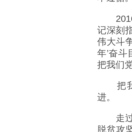
201
记深刻
伟大斗
年’奋
把我们党
把我们
进。
走过3
脱贫攻