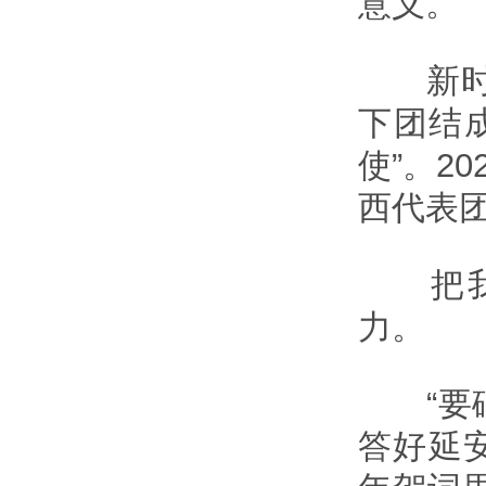
意义。
新时代
下团结
使”。2
西代表
把我们
力。
“要砥
答好延安