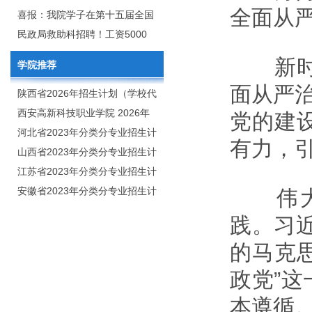
全面从
2020年年终总结暨表彰网络视频
团举行校企合作签约仪式
喜报：我院学子在第十五届全国
会
大学生广告艺术大赛（大广
民政局救助科招聘！工资5000
赛）、第十一届未来设计师.高校
元/月
新时代
学院推荐
数字艺术设计大赛（NCDA）国
面从严治
赛中喜获佳绩
陕西省2026年招生计划（学校代
码：8103）
西安高新科技职业学院 2026年
党的建
招生章程
河北省2023年分类分专业招生计
有力，
划（院校代号：1889）
山西省2023年分类分专业招生计
划（院校代号：5560）
江苏省2023年分类分专业招生计
划（院校代号：8931）
安徽省2023年分类分专业招生计
伟大时
划（院校代号：2648）
践。习
的马克
政党”
本遵循