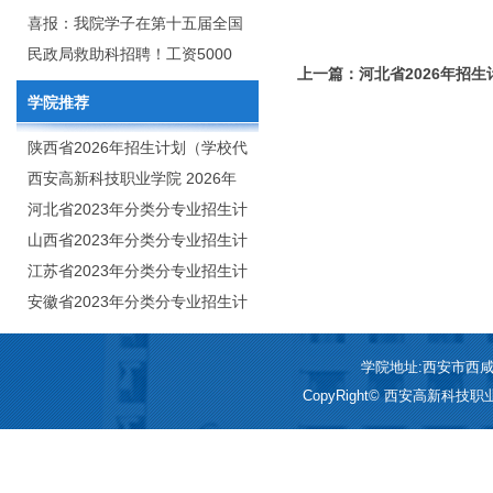
2020年年终总结暨表彰网络视频
团举行校企合作签约仪式
喜报：我院学子在第十五届全国
会
大学生广告艺术大赛（大广
民政局救助科招聘！工资5000
上一篇：河北省2026年招生
赛）、第十一届未来设计师.高校
元/月
学院推荐
数字艺术设计大赛（NCDA）国
赛中喜获佳绩
陕西省2026年招生计划（学校代
码：8103）
西安高新科技职业学院 2026年
招生章程
河北省2023年分类分专业招生计
划（院校代号：1889）
山西省2023年分类分专业招生计
划（院校代号：5560）
江苏省2023年分类分专业招生计
划（院校代号：8931）
安徽省2023年分类分专业招生计
划（院校代号：2648）
学院地址:西安市西咸新区
CopyRight© 西安高新科技职业