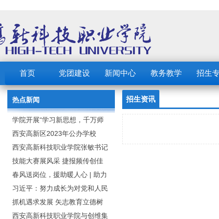
首页
党团建设
新闻中心
教务教学
招生
招生资讯
热点新闻
学院开展“学习新思想，千万师
生同上一堂课”活动
西安高新区2023年公办学校
（园） 公开招聘教职工公告
西安高新科技职业学院张敏书记
为全院师生党员上党课
技能大赛展风采 捷报频传创佳
绩：西安高新科技职业学院师生
春风送岗位，援助暖人心 | 助力
在2023年陕西省职业技能大赛中
毕业生求职就业
习近平：努力成长为对党和人民
取佳绩
忠诚可靠、堪当时代重任的栋梁
抓机遇求发展 矢志教育立德树
之才
人：西安高新科技职业学院召开
西安高新科技职业学院与创维集