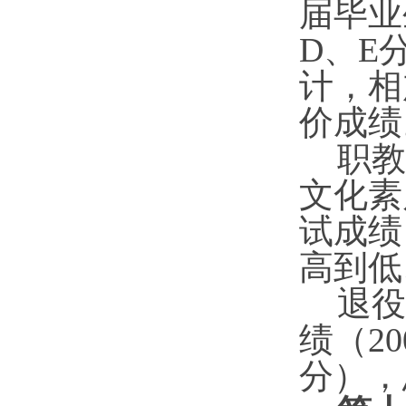
届毕业
D
、
E
计，相
价成绩
职教
文化素
试成绩
高到低
退役
绩（2
分），