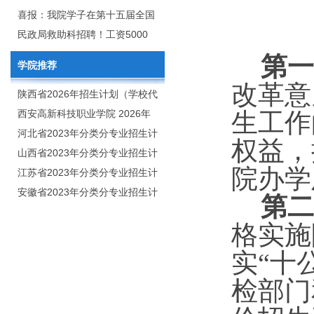
2020年年终总结暨表彰网络视频
团举行校企合作签约仪式
喜报：我院学子在第十五届全国
会
大学生广告艺术大赛（大广
民政局救助科招聘！工资5000
赛）、第十一届未来设计师.高校
元/月
第一
学院推荐
数字艺术设计大赛（NCDA）国
改革意
赛中喜获佳绩
陕西省2026年招生计划（学校代
码：8103）
西安高新科技职业学院 2026年
生工作
招生章程
河北省2023年分类分专业招生计
权益，
划（院校代号：1889）
山西省2023年分类分专业招生计
院办学
划（院校代号：5560）
江苏省2023年分类分专业招生计
划（院校代号：8931）
安徽省2023年分类分专业招生计
第二
划（院校代号：2648）
格实施
实
“十
检部门