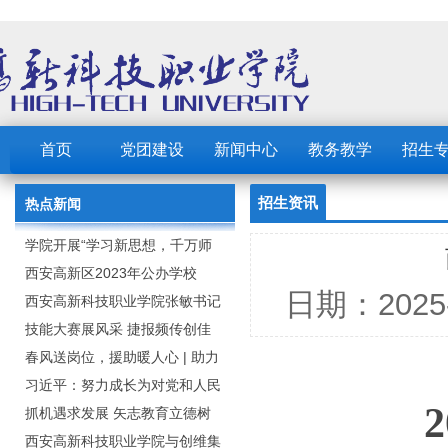
首页
党团建设
新闻中心
教务教学
招生
招生资讯
热点新闻
学院开展“学习新思想，千万师
生同上一堂课”活动
西安高新区2023年公办学校
日期：202
（园） 公开招聘教职工公告
西安高新科技职业学院张敏书记
为全院师生党员上党课
技能大赛展风采 捷报频传创佳
绩：西安高新科技职业学院师生
春风送岗位，援助暖人心 | 助力
在2023年陕西省职业技能大赛中
毕业生求职就业
习近平：努力成长为对党和人民
2
取佳绩
忠诚可靠、堪当时代重任的栋梁
抓机遇求发展 矢志教育立德树
之才
人：西安高新科技职业学院召开
西安高新科技职业学院与创维集