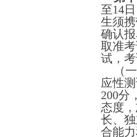
至14
日
生须携
确认报
取准考
试，考
（一
应性测
200
态度，
长、独
合能力