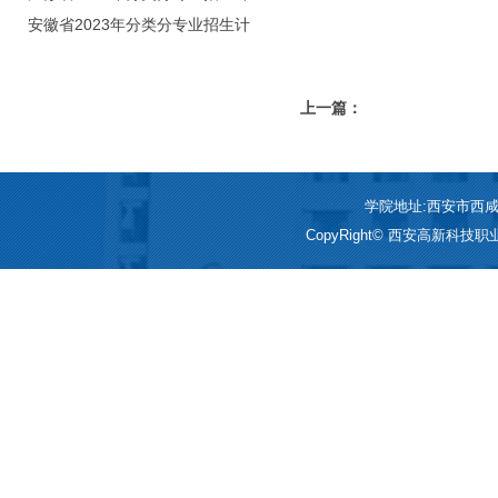
划（院校代号：8931）
安徽省2023年分类分专业招生计
划（院校代号：2648）
上一篇：
学院地址:西安市西咸新区
CopyRight© 西安高新科技职业