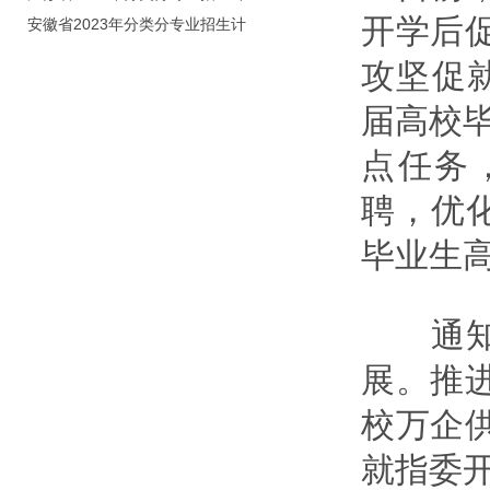
开学后
划（院校代号：8931）
安徽省2023年分类分专业招生计
划（院校代号：2648）
攻坚促就
届高校毕
点任务
聘，优
毕业生
通知要
展。推
校万企
就指委开