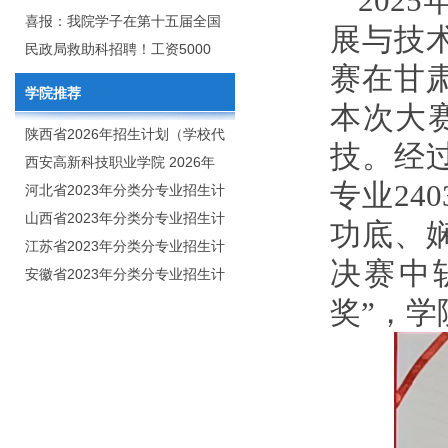
202
2020年年终总结暨表彰网络视频
团举行校企合作签约仪式
喜报：我院学子在第十五届全国
展与技
会
大学生广告艺术大赛（大广
民政局救助科招聘！工资5000
赛在甘
赛）、第十一届未来设计师.高校
元/月
学院推荐
数字艺术设计大赛（NCDA）国
本次大赛
赛中喜获佳绩
陕西省2026年招生计划（学校代
技。
经
码：8103）
西安高新科技职业学院 2026年
专业
24
招生章程
河北省2023年分类分专业招生计
划（院校代号：1889）
山西省2023年分类分专业招生计
功底、
划（院校代号：5560）
江苏省2023年分类分专业招生计
决赛中
划（院校代号：8931）
安徽省2023年分类分专业招生计
划（院校代号：2648）
奖”
，
学