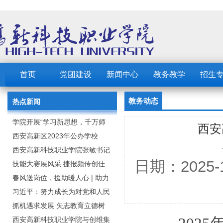
首页
党团建设
新闻中心
教务教学
招生
教务动态
热点新闻
学院开展“学习新思想，千万师
西安
生同上一堂课”活动
西安高新区2023年公办学校
（园） 公开招聘教职工公告
西安高新科技职业学院张敏书记
日期：2025
为全院师生党员上党课
技能大赛展风采 捷报频传创佳
绩：西安高新科技职业学院师生
春风送岗位，援助暖人心 | 助力
在2023年陕西省职业技能大赛中
毕业生求职就业
习近平：努力成长为对党和人民
取佳绩
忠诚可靠、堪当时代重任的栋梁
抓机遇求发展 矢志教育立德树
之才
人：西安高新科技职业学院召开
西安高新科技职业学院与创维集